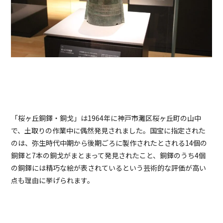
「桜ヶ丘銅鐸・銅戈」は1964年に神戸市灘区桜ヶ丘町の山中
で、土取りの作業中に偶然発見されました。国宝に指定された
のは、弥生時代中期から後期ごろに製作されたとされる14個の
銅鐸と7本の銅戈がまとまって発見されたこと、銅鐸のうち4個
の銅鐸には精巧な絵が表されているという芸術的な評価が高い
点も理由に挙げられます。