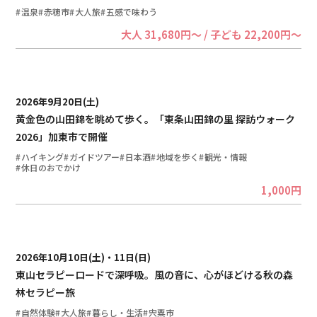
温泉
赤穂市
大人旅
五感で味わう
大人 31,680円～ / 子ども 22,200円～
2026年9月20日(土)
黄金色の山田錦を眺めて歩く。「東条山田錦の里 探訪ウォーク
2026」加東市で開催
ハイキング
ガイドツアー
日本酒
地域を歩く
観光・情報
休日のおでかけ
1,000円
2026年10月10日(土)・11日(日)
東山セラピーロードで深呼吸。風の音に、心がほどける秋の森
林セラピー旅
自然体験
大人旅
暮らし・生活
宍粟市