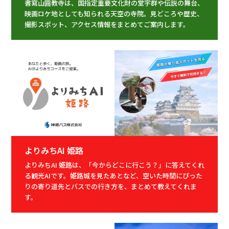
書寫山圓教寺は、国指定重要文化財の堂宇群や伝説の舞台、
映画ロケ地としても知られる天空の寺院。見どころや歴史、
撮影スポット、アクセス情報をまとめてご案内します。
よりみちAI 姫路
よりみちAI 姫路は、「今からどこに行こう？」に答えてくれ
る観光AIです。姫路城を見たあとなど、空いた時間にぴった
りの寄り道先とバスでの行き方を、まとめて教えてくれま
す。