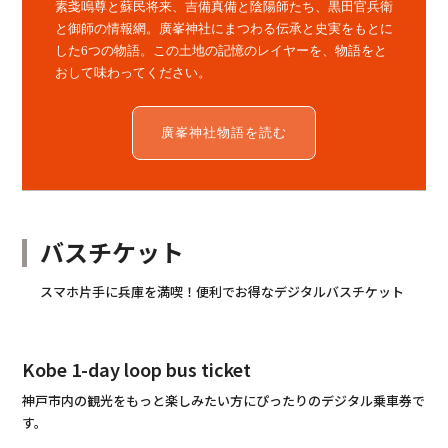
素戔嗚尊と蘇民将来、吉備真備と陰陽師たち、黒田官兵衛
と御師の情報網。廣峯神社にまつわる伝承と史実をもとに
した6つの物語。この土地の記憶のレイヤーを、物語をと
おして味わってください。
廣峯神社物語を読む
バスチケット
スマホ片手に兵庫を満喫！便利でお得なデジタルバスチケット
Kobe 1-day loop bus ticket
神戸市内の観光をもっと楽しみたい方にぴったりのデジタル乗車券で
す。