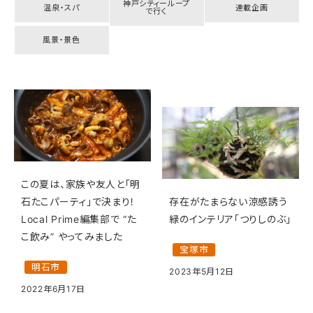
神戸シティーループ
温泉・スパ
連載企画
で行く
風景・景色
この夏は、家族や友人と「明
石たこパーティ」で決まり！
存在がたまらない涼感誘う
Local Prime編集部で “た
緑のインテリア「つりしのぶ」
こ飲み” やってみました
宝塚市
明石市
2023年5月12日
2022年6月17日