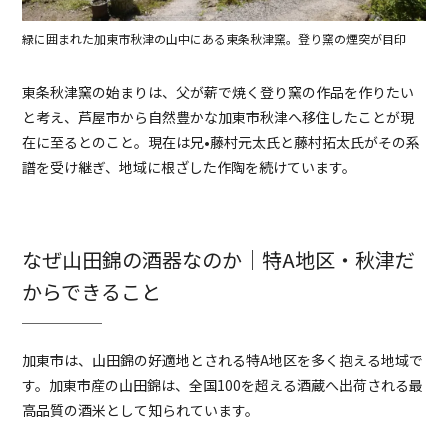
緑に囲まれた加東市秋津の山中にある東条秋津窯。登り窯の煙突が目印
東条秋津窯の始まりは、父が薪で焼く登り窯の作品を作りたい
と考え、芦屋市から自然豊かな加東市秋津へ移住したことが現
在に至るとのこと。現在は兄•藤村元太氏と藤村拓太氏がその系
譜を受け継ぎ、地域に根ざした作陶を続けています。
なぜ山田錦の酒器なのか｜特A地区・秋津だ
からできること
加東市は、山田錦の好適地とされる特A地区を多く抱える地域で
す。加東市産の山田錦は、全国100を超える酒蔵へ出荷される最
高品質の酒米として知られています。