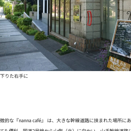
下りた右手に
徴的な『nanna café』 は、大きな幹線道路に挟まれた場所に
ても便利。国道2号線から山側（北）に向かい、山手幹線道路