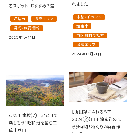
れました
るスポット、おすすめ３選
体験・イベント
姫路市
播磨エリア
加東市
観光・旅行情報
市区町村で探す
2025年1月11日
播磨エリア
2024年12月21日
【山田錦にふれるツアー
東条川体験⑦ 足と目で
2024②】山田錦発祥のま
楽しもう！昭和池を望む三
ち多可町「稲刈り＆酒器作
草山登山