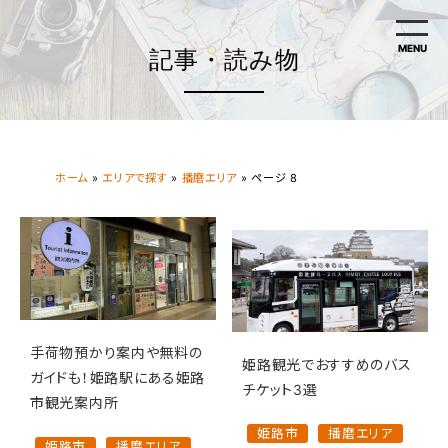
MENU
記事・読み物
ホーム
»
エリアで探す
»
播磨エリア
»
ページ 8
手荷物預かり案内や無料の
姫路観光でおすすめのバス
ガイドも！姫路駅にある姫路
チケット3選
市観光案内所
姫路市
播磨エリア
姫路市
播磨エリア