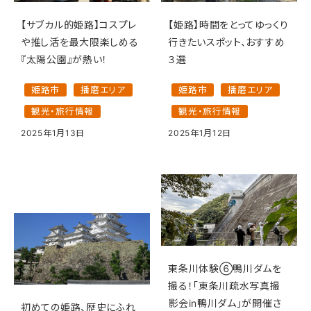
【サブカル的姫路】コスプレ
【姫路】時間をとってゆっくり
や推し活を最大限楽しめる
行きたいスポット、おすすめ
『太陽公園』が熱い！
３選
姫路市
播磨エリア
姫路市
播磨エリア
観光・旅行情報
観光・旅行情報
2025年1月13日
2025年1月12日
東条川体験⑥鴨川ダムを
撮る！「東条川疏水写真撮
影会in鴨川ダム」が開催さ
初めての姫路、歴史にふれ