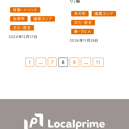
り」編
体験・イベント
多可町
播磨エリア
加東市
播磨エリア
文化・歴史
文化・歴史
食・グルメ
2024年12月17日
2024年11月29日
1
…
7
8
9
…
11