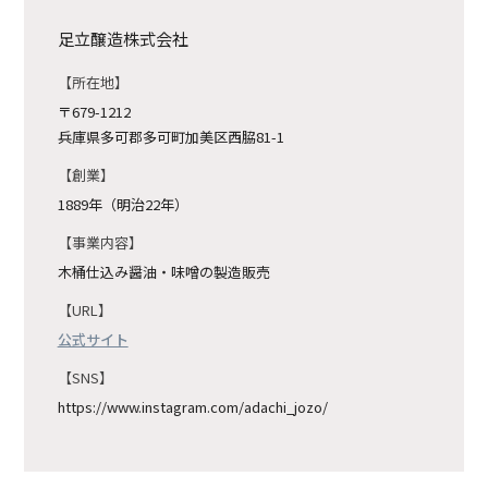
足立醸造株式会社
所在地
〒679-1212
兵庫県多可郡多可町加美区西脇81-1
創業
1889年（明治22年）
事業内容
木桶仕込み醤油・味噌の製造販売
URL
公式サイト
SNS
https://www.instagram.com/adachi_jozo/