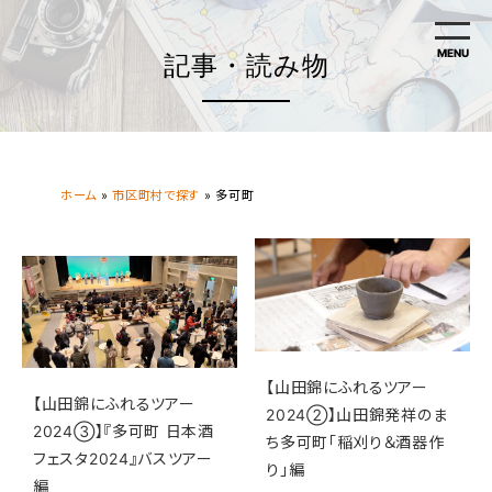
MENU
記事・読み物
ホーム
»
市区町村で探す
»
多可町
【山田錦にふれるツアー
【山田錦にふれるツアー
2024②】山田錦発祥のま
2024③】『多可町 日本酒
ち多可町「稲刈り＆酒器作
フェスタ2024』バスツアー
り」編
編