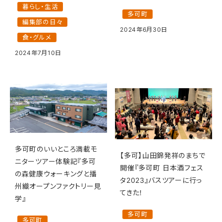
暮らし・生活
多可町
編集部の日々
2024年6月30日
食・グルメ
2024年7月10日
多可町のいいところ満載モ
【多可】山田錦発祥のまちで
ニターツアー体験記『多可
開催『多可町 日本酒フェス
の森健康ウォーキングと播
タ2023』バスツアーに行っ
州織オープンファクトリー見
てきた！
学』
多可町
多可町