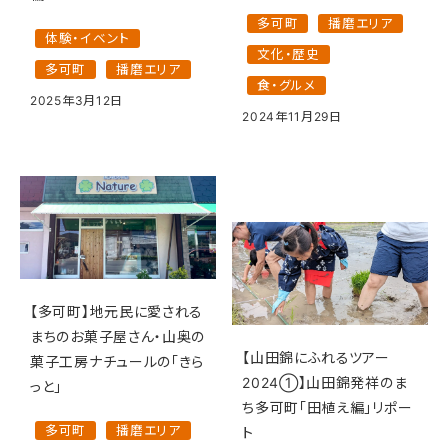
多可町
播磨エリア
体験・イベント
文化・歴史
多可町
播磨エリア
食・グルメ
2025年3月12日
2024年11月29日
【多可町】地元民に愛される
まちのお菓子屋さん・山奥の
【山田錦にふれるツアー
菓子工房ナチュールの「きら
2024①】山田錦発祥のま
っと」
ち多可町「田植え編」リポー
多可町
播磨エリア
ト