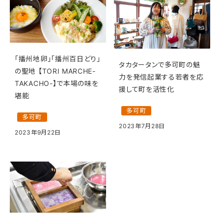
「播州地卵」「播州百日どり」
タカタータンで多可町の魅
の聖地 【TORI MARCHE-
力を発信起業する若者を応
TAKACHO-】で本場の味を
援して町を活性化
堪能
多可町
多可町
2023年7月28日
2023年9月22日