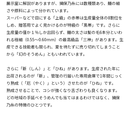
展示室に解説がありますが、揖保乃糸には数種類あり、麺の細
さや原料によって分かれています。
スーパーなどで目にする「上級」の赤帯は生産量全体の8割位を
しめ、贈答用でよく見かけるのが特級の「黒帯」です。さらに
生産量の僅か１％しか出回らず、麺の太さは髪の毛6本分といわ
れる極細（0.55～0.60mm）の最高級品「三神」があります。生
産できる技能者も限られ、夏を待たずに売り切れてしまうこと
から「幻のそうめん」ともいわれています。
さらに「新（しん）」と「ひね」があります。生産された年に
出荷されるのが「新」、管理の行届いた専用倉庫で1年間じっく
り熟成（「厄（やく）」という）させたのが「ひね」です。
熟成させることで、コシが強くなり舌ざわりも良くなります。
どの地域の手延べそうめんでも当てはまるわけではなく、揖保
乃糸の特徴のひとつです。