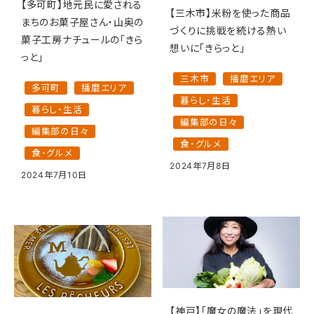
【多可町】地元民に愛される
【三木市】米粉を使った商品
まちのお菓子屋さん・山奥の
づくりに挑戦を続ける熱い
菓子工房ナチュールの「きら
想いに「きらっと」
っと」
三木市
播磨エリア
多可町
播磨エリア
暮らし・生活
暮らし・生活
編集部の日々
編集部の日々
食・グルメ
食・グルメ
2024年7月8日
2024年7月10日
【神戸】「魔女の魔法」を現代