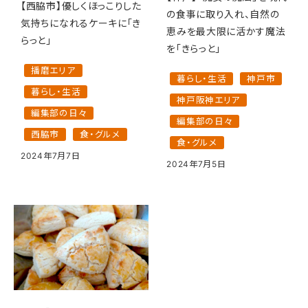
【西脇市】優しくほっこりした
の食事に取り入れ、自然の
気持ちになれるケーキに「き
恵みを最大限に活かす魔法
らっと」
を「きらっと」
播磨エリア
暮らし・生活
神戸市
暮らし・生活
神戸阪神エリア
編集部の日々
編集部の日々
西脇市
食・グルメ
食・グルメ
2024年7月7日
2024年7月5日