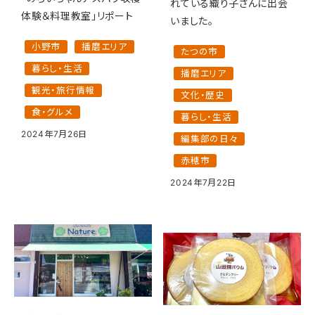
れている織り子さんに出会
体験＆料理教室」リポート
いました。
小野市
播磨エリア
たつの市
暮らし・生活
播磨エリア
観光・旅行情報
文化・歴史
食・グルメ
暮らし・生活
2024年7月26日
編集部の日々
赤穂市
2024年7月22日