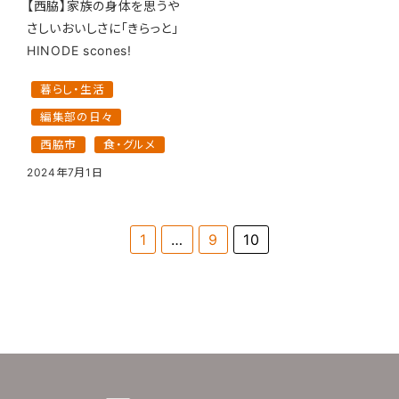
【西脇】家族の身体を思うや
さしいおいしさに「きらっと」
HINODE scones!
暮らし・生活
編集部の日々
西脇市
食・グルメ
2024年7月1日
1
…
9
10