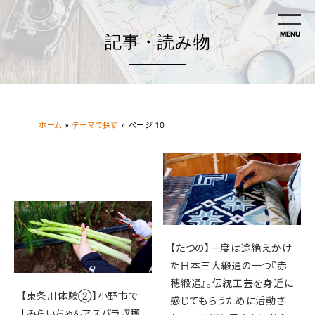
MENU
記事・読み物
ホーム
»
テーマで探す
»
ページ 10
【たつの】一度は途絶えかけ
た日本三大緞通の一つ『赤
穂緞通』。伝統工芸を身近に
【東条川体験②】小野市で
感じてもらうために活動さ
「みらいちゃんアスパラ収穫